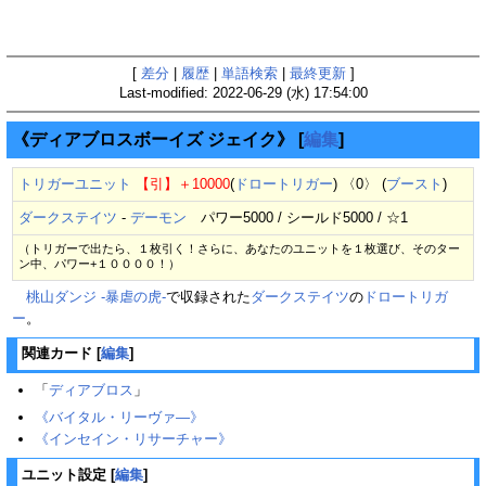
[
差分
|
履歴
|
単語検索
|
最終更新
]
Last-modified: 2022-06-29 (水) 17:54:00
《ディアブロスボーイズ ジェイク》
[
編集
]
トリガーユニット
【引】
＋10000
(
ドロートリガー
) 〈0〉 (
ブースト
)
ダークステイツ
-
デーモン
パワー5000 / シールド5000 / ☆1
（トリガーで出たら、１枚引く！さらに、あなたのユニットを１枚選び、そのター
ン中、パワー+１００００！）
桃山ダンジ -暴虐の虎-
で収録された
ダークステイツ
の
ドロートリガ
ー
。
関連カード
[
編集
]
「
ディアブロス
」
《バイタル・リーヴァ―》
《インセイン・リサーチャー》
ユニット設定
[
編集
]