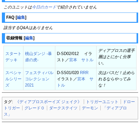
このユニットは
今日のカード
で紹介されていません
FAQ
[
編集
]
該当するQ&Aはありません
収録情報
[
編集
]
ディアブロスの選手
スタート
桃山ダンジ -暴
D-SD02/012 イラ
層はとにかく分厚
デッキ
虐の虎-
スト／
宮本 サトル
い。
スペシャ
フェスティバル
D-SS01/020
RRR
次はパスだ！止めら
ルシリー
コレクション
イラスト／
宮本 サ
れるならやってみ
ズ
2021
トル
な！
タグ:
《ディアブロスボーイズ ジェイク》
トリガーユニット
ドロー
トリガー
グレード０
ダークステイツ
デーモン
「ディアブロ
ス」