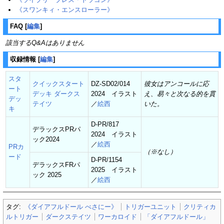
《スワンキィ・エンスローラー》
FAQ
[
編集
]
該当するQ&Aはありません
収録情報
[
編集
]
スタ
クイックスタート
DZ-SD02/014
彼女はアンコールに応
ート
デッキ ダークス
2024 イラスト
え、易々と次なる的を貫
デッ
テイツ
／
絵西
いた。
キ
D-PR/817
デラックスPRパ
2024 イラスト
ック2024
／
絵西
PRカ
（※なし）
ード
D-PR/1154
デラックスFRパ
2025 イラスト
ック 2025
／
絵西
タグ:
《ダイアフルドール べさにー》
トリガーユニット
クリティカ
ルトリガー
ダークステイツ
ワーカロイド
「ダイアフルドール」