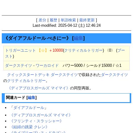
[
差分
|
履歴
|
単語検索
|
最終更新
]
Last-modified: 2025-04-12 (土) 12:46:24
《ダイアフルドール べさにー》
[
編集
]
トリガーユニット
【☆】
＋10000
(
クリティカルトリガー
) 〈0〉 (
ブー
スト
)
ダークステイツ
-
ワーカロイド
パワー5000 / シールド15000 / ☆1
クイックスタートデッキ ダークステイツ
で収録された
ダークステイツ
の
クリティカルトリガー
。
《ディアブロスガールズ マイマイ》
の同型再販。
関連カード
[
編集
]
「
ダイアフルドール
」
《ディアブロスガールズ マイマイ》
《フリンティ・スラッシャー》
《結緋の跳梁 クレン》
《ライブリーブレス・ドラゴン》‎