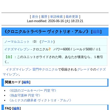
[
差分
|
履歴
|
単語検索
|
最終更新
]
Last-modified: 2026-06-16 (火) 18:23:21
《クロニクルトラベラー ヴィクトリオ・アルノ》
[
編集
]
ノーマルユニット
〈0〉 (
ブースト
)
イナズマイレブン
-
クロニクル
?
パワー6000 / シールド5000 / ☆1
【自】
：このユニットがライドされた時、あなたが後攻なら、１枚引
く。
イナズマイレブン 雷門中クロニクル
で収録される
グレード
０の
イナズ
マイレブン
。
関連カード
[
編集
]
《伝説のゴールキーパー 円堂 守》
《熱血守護神 円堂 守》
《ルミナスの継承者 ヴィクトリオ・アルノ》
FAQ
[
編集
]