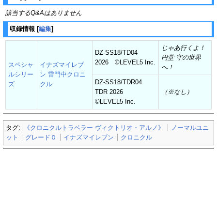
該当するQ&Aはありません
収録情報
[
編集
]
じゃあ行くよ！
DZ-SS18/TD04
円堂 守の世界
2026 ©︎LEVEL5 Inc.
スペシャ
イナズマイレブ
へ！
ルシリー
ン 雷門中クロニ
DZ-SS18/TDR04
ズ
クル
TDR 2026
（※なし）
©︎LEVEL5 Inc.
タグ:
《クロニクルトラベラー ヴィクトリオ・アルノ》
ノーマルユニ
ット
グレード０
イナズマイレブン
クロニクル