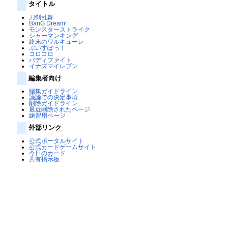
タイトル
刀剣乱舞
BanG Dream!
モンスターストライク
シャーマンキング
終末のワルキューレ
ぶいすぽっ！
コロコロ
バディファイト
イナズマイレブン
編集者向け
編集ガイドライン
議論での決定事項
削除ガイドライン
最近削除されたページ
練習用ページ
外部リンク
公式ポータルサイト
公式カードゲームサイト
今日のカード
共有掲示板