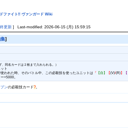
ドファイト!! ヴァンガード Wiki
終更新
] Last-modified: 2026-06-15 (月) 15:59:15
編集
]
ず、同名カードは２枚まで入れられる。）
ニット
が使われた時、そのバトル中、この必殺技を使ったユニットは
『
【自】
【
(V)
/
(R)
】
【
ー+5000。
レブン
の
必殺技カード
?
。