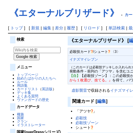
《エターナルブリザード》
-
カー
[
トップ
] [
新規
|
編集
|
差分
|
履歴
] [
リロード
] [
単語検索
|
最
検索
《エターナルブリザード》
[
必殺技カード
?
/
シュート
?
〈3〉
イナズマイレブン
メニュー
（このカードは必殺技デッキしか入れられ
発動条件－前列の「アツヤ」を含むユ
トップページ
【自】
【必殺技ゾーン】：この必殺技
始めたばかりの人たちへ
から１枚選び、捨てる。』
を得て、パワ
ルール
用語集
カードリスト
（
英語版
）
虚影襲雷
で収録される
イナズマイ
デッキ集
よくある質問
ヴァンガードの歴史
関連カード
[
編集
]
カードデータ
「
アツヤ
?
」
種族
必殺技
国家
クラン
必殺技ゾーン
イラストレーター
シュート
?
国家(overDressシリーズ)