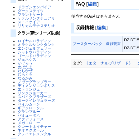
FAQ
[
編集
]
ドラゴンエンパイア
ダークステイツ
ブラントゲート
該当するQ&Aはありません
ケテルサンクチュアリ
ストイケイア
リリカルモナステリオ
収録情報
[
編集
]
クラン(新シリーズ以前)
DZ-BT15
ロイヤルパラディン
ブースターパック
虚影襲雷
オラクルシンクタンク
DZ-BT15
エンジェルフェザー
シャドウパラディン
ゴールドパラディン
ジェネシス
タグ:
《エターナルブリザード》
かげろう
ぬばたま
たちかぜ
むらくも
なるかみ
ノヴァグラップラー
ディメンジョンポリス
エトランジェ
リンクジョーカー
スパイクブラザーズ
ダークイレギュラーズ
ペイルムーン
ギアクロニクル
グランブルー
バミューダ△
アクアフォース
メガコロニー
グレートネイチャー
ネオネクタール
クレイエレメンタル