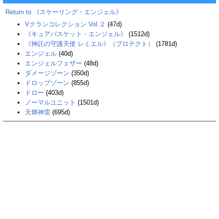
Return to 《スケーリング・エンジェル》
Vクランコレクション Vol.２
(47d)
《キュアバスケット・エンジェル》
(1512d)
《神託の守護天使 レミエル》（プロテクト）
(1781d)
エンジェル
(40d)
エンジェルフェザー
(48d)
ダメージゾーン
(350d)
ドロップゾーン
(855d)
ドロー
(403d)
ノーマルユニット
(1501d)
天輝神雷
(695d)