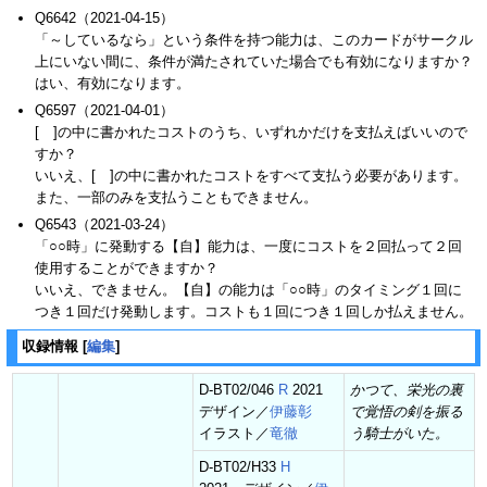
Q6642（2021-04-15）
「～しているなら」という条件を持つ能力は、このカードがサークル
上にいない間に、条件が満たされていた場合でも有効になりますか？
はい、有効になります。
Q6597（2021-04-01）
[ ]の中に書かれたコストのうち、いずれかだけを支払えばいいので
すか？
いいえ、[ ]の中に書かれたコストをすべて支払う必要があります。
また、一部のみを支払うこともできません。
Q6543（2021-03-24）
「○○時」に発動する【自】能力は、一度にコストを２回払って２回
使用することができますか？
いいえ、できません。【自】の能力は「○○時」のタイミング１回に
つき１回だけ発動します。コストも１回につき１回しか払えません。
収録情報
[
編集
]
D-BT02/046
R
2021
かつて、栄光の裏
デザイン／
伊藤彰
で覚悟の剣を振る
イラスト／
竜徹
う騎士がいた。
D-BT02/H33
H