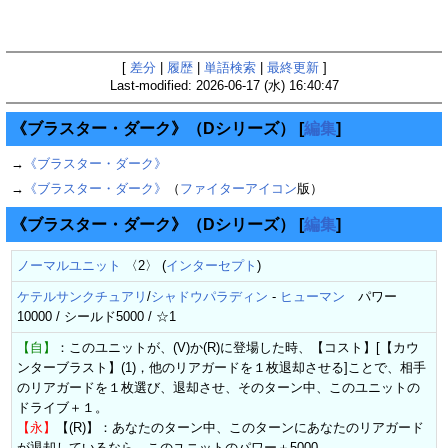
[
差分
|
履歴
|
単語検索
|
最終更新
]
Last-modified: 2026-06-17 (水) 16:40:47
《ブラスター・ダーク》（Dシリーズ）
[
編集
]
→
《ブラスター・ダーク》
→
《ブラスター・ダーク》
（
ファイターアイコン
版）
《ブラスター・ダーク》（Dシリーズ）
[
編集
]
ノーマルユニット
〈2〉 (
インターセプト
)
ケテルサンクチュアリ
/
シャドウパラディン
-
ヒューマン
パワー
10000 / シールド5000 / ☆1
【自】
：このユニットが、(V)か(R)に登場した時、【コスト】[【カウ
ンターブラスト】(1)，他のリアガードを１枚退却させる]ことで、相手
のリアガードを１枚選び、退却させ、そのターン中、このユニットの
ドライブ＋１。
【永】
【(R)】：あなたのターン中、このターンにあなたのリアガード
が退却しているなら、このユニットのパワー＋5000。