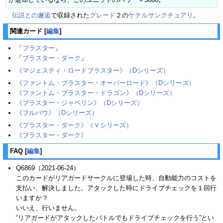
伝説との邂逅
で収録された
グレード
２の
ケテルサンクチュアリ
。
関連カード
[
編集
]
「
ブラスター
」
「
ブラスター・ダーク
」
《マジェスティ・ロードブラスター》‎（Dシリーズ）
《ファントム・ブラスター・オーバーロード》‎（Dシリーズ）‎
《ファントム・ブラスター・ドラゴン》（Dシリーズ）
《ブラスター・ジャベリン》（Dシリーズ）
《フルバウ》（Dシリーズ）
《ブラスター・ダーク》（Ｖシリーズ）
《ブラスター・ダーク》
FAQ
[
編集
]
Q6869（2021-06-24）
このカードがリアガードサークルに登場した時、自動能力のコストを
支払い、解決しました。アタックした時にドライブチェックを１回行
いますか？
いいえ、行いません。
“リアガードがアタックしたバトルでもドライブチェックを行う”とい