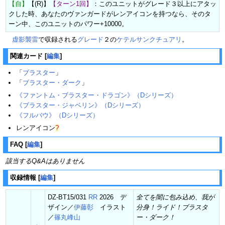
【自】
【(R)】
【ターン1回】
：このユニットがグレード３以上にアタッ
クした時、あなたのヴァンガードがレンアイコンを持つなら、そのタ
ーン中、このユニットのパワー+10000。
虚影襲雷
で収録される
グレード
２の
ケテルサンクチュアリ
。
関連カード
[
編集
]
「
ブラスター
」
「
ブラスター・ダーク
」
《ファントム・ブラスター・ドラゴン》（Dシリーズ）
《ブラスター・ジャベリン》（Dシリーズ）
《フルバウ》（Dシリーズ）
レンアイコン
?
FAQ
[
編集
]
該当するQ&Aはありません
収録情報
[
編集
]
DZ-BT15/031
RR
2026 デ
全てを闇に包み込め、我が
ザイン／
伊藤彰
イラスト
分身！ライド！ブラスタ
／
篠丸峰山
ー・ダーク！