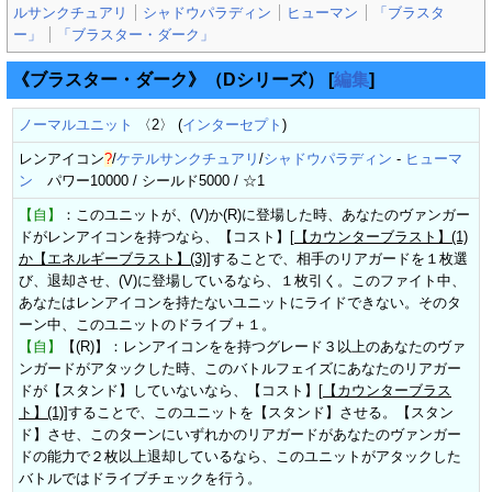
ルサンクチュアリ
シャドウパラディン
ヒューマン
「ブラスタ
ー」
「ブラスター・ダーク」
《ブラスター・ダーク》（Dシリーズ）
[
編集
]
ノーマルユニット
〈2〉 (
インターセプト
)
レンアイコン
?
/
ケテルサンクチュアリ
/
シャドウパラディン
-
ヒューマ
ン
パワー10000 / シールド5000 / ☆1
【自】
：このユニットが、(V)か(R)に登場した時、あなたのヴァンガー
ドがレンアイコンを持つなら、【コスト】[
【カウンターブラスト】(1)
か【エネルギーブラスト】(3)
]することで、相手のリアガードを１枚選
び、退却させ、(V)に登場しているなら、１枚引く。このファイト中、
あなたはレンアイコンを持たないユニットにライドできない。そのタ
ーン中、このユニットのドライブ＋１。
【自】
【(R)】：レンアイコンをを持つグレード３以上のあなたのヴァ
ンガードがアタックした時、このバトルフェイズにあなたのリアガー
ドが【スタンド】していないなら、【コスト】[
【カウンターブラス
ト】(1)
]することで、このユニットを【スタンド】させる。【スタン
ド】させ、このターンにいずれかのリアガードがあなたのヴァンガー
ドの能力で２枚以上退却しているなら、このユニットがアタックした
バトルではドライブチェックを行う。