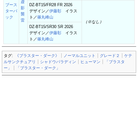
虚
ブース
DZ-BT15/FR28 FR 2026
影
ターパ
デザイン／
伊藤彰
イラス
襲
ック
ト／
篠丸峰山
雷
（※なし）
DZ-BT15/SR30 SR 2026
デザイン／
伊藤彰
イラス
ト／
篠丸峰山
タグ:
《ブラスター・ダーク》
ノーマルユニット
グレード２
ケテ
ルサンクチュアリ
シャドウパラディン
ヒューマン
「ブラスタ
ー」
「ブラスター・ダーク」