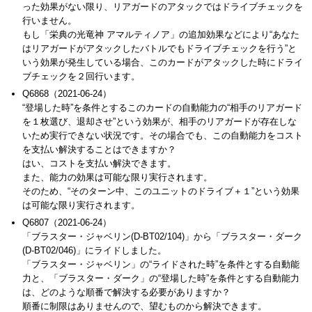
った効果がない限り、リアガードのアタックではドライブチェックを
行いません。
もし「栄典の光竜神 アマルティノア」の追加効果などにより“あなた
はリアガードがアタックしたバトルでもドライブチェックを行う”と
いう効果が発生している場合、このカードがアタックした時にドライ
ブチェックを２回行います。
Q6868（2021-06-24）
“登場した時”を条件とするこのカードの自動能力の“相手のリアガード
を１枚選び、退却させ”という効果が、相手のリアガードが存在しな
いため実行できない状況です。その場合でも、この自動能力をコスト
を支払い解決することはできますか？
はい、コストを支払い解決できます。
また、能力の効果は可能な限り実行されます。
そのため、“そのターン中、このユニットのドライブ＋１”という効果
は可能な限り実行されます。
Q6807（2021-06-24）
「ブラスター・ジャベリン(D-BT02/104)」から「ブラスター・ダーク
(D-BT02/046)」にライドしました。
「ブラスター・ジャベリン」の“ライドされた時”を条件とする自動能
力と、「ブラスター・ダーク」の“登場した時”を条件とする自動能力
は、どのような順番で解決する必要がありますか？
順番に制限はありませんので、望むものから解決できます。