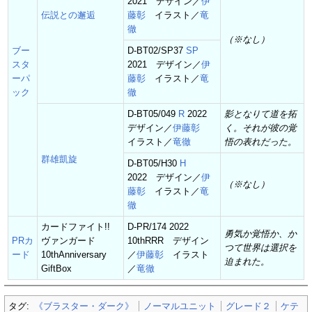
2021 デザイン／
伊
伝説との邂逅
藤彰
イラスト／
竜
徹
（※なし）
ブー
D-BT02/SP37
SP
スタ
2021 デザイン／
伊
ーパ
藤彰
イラスト／
竜
ック
徹
D-BT05/049
R
2022
影となりて道を拓
デザイン／
伊藤彰
く。それが彼の覚
イラスト／
竜徹
悟の表れだった。
群雄凱旋
D-BT05/H30
H
2022 デザイン／
伊
（※なし）
藤彰
イラスト／
竜
徹
カードファイト!!
D-PR/174 2022
勇気か覚悟か、か
PRカ
ヴァンガード
10thRRR デザイン
つて世界は選択を
ード
10thAnniversary
／
伊藤彰
イラスト
迫まれた。
GiftBox
／
竜徹
タグ:
《ブラスター・ダーク》
ノーマルユニット
グレード２
ケテ