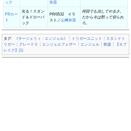
ック
奈苗
光る！スタン
何回でも治してやるさ。
PRカー
PR/0532 イラ
ド＆ドローパ
だから今は黙って切られ
ド
スト／
山﨑奈苗
ック
ろ。
タグ:
《サージェリィ・エンジェル》
トリガーユニット
スタンドト
リガー
グレード０
エンジェルフェザー
エンジェル
救援
【Ｇブ
レイク】(1)