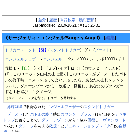
[
差分
|
履歴
|
単語検索
|
最終更新
]
Last-modified: 2019-10-21 (月) 23:25:31
《サージェリィ・エンジェル/Surgery Angel》
[
編集
]
トリガーユニット
【醒】
(
スタンドトリガー
) 〈0〉 (
ブースト
)
エンジェルフェザー
-
エンジェル
パワー4000 / シールド10000 / ☆1
救援１ ‐
【自】
【(R)】【Ｇブレイク】(1)：[【カウンターブラスト】
(1)，このユニットを山札の上に置く] このユニットがブーストしたバト
ルの終了時、コストを払ってよい。払ったら、あなたの山札をシャッ
フルし、ダメージゾーンから１枚選び、回復し、あなたのヴァンガー
ドを１枚選び、１ダメージ。
（ダメージチェックを行う。トリガーも発動する）
勇輝剣爛
で収録された
エンジェルフェザー
の
スタンドトリガー
。
ブースト
した
バトルの終了
時に
カウンターブラスト
(1)と自身を
デッキ
トップ
に置くことで、
ダメージゾーン
から１枚を
回復
し、
ヴァンガード
１枚に１
ダメージ
を与える
救援
１と
ジェネレーションブレイク
(1)の
自動
能力
を持つ。