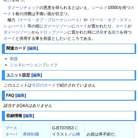
ダメージチェック
の恩恵を得られるとはいえ、
シールド
10000を持つ
カ
ード
１枚の消費は手痛い面が目立つ。
極力
《ナース・オブ・ブロークンハート》
や
《ナース・オブ・スマッ
シュハート》
等の様に
ダメージゾーン
に
カード
が置かれたり、
カード
が
ダメージゾーン
から
ドロップゾーン
に置かれた時に
誘発
する
能力
を持つ
カード
と併用する事を前提としたいところである。
関連カード
[
編集
]
救援
ジェネレーションブレイク
ユニット設定
[
編集
]
このユニットは
今日のカード
で紹介されていません
FAQ
[
編集
]
該当するQ&Aはありません
収録情報
[
編集
]
ブース
G-BT07/053
C
ターパ
勇輝剣爛
イラスト／
山﨑
お前は再手術だ。