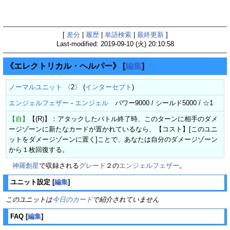
[
差分
|
履歴
|
単語検索
|
最終更新
]
Last-modified: 2019-09-10 (火) 20:10:58
《エレクトリカル・ヘルパー》
[
編集
]
ノーマルユニット
〈2〉 (
インターセプト
)
エンジェルフェザー
-
エンジェル
パワー9000 / シールド5000 / ☆1
【自】
【(R)】：アタックしたバトル終了時、このターンに相手のダメ
ージゾーンに新たなカードが置かれているなら、【コスト】[このユニ
ットをダメージゾーンに置く]ことで、あなたは自分のダメージゾーン
から１枚回復する。
神羅創星
で収録される
グレード
２の
エンジェルフェザー
。
ユニット設定
[
編集
]
このユニットは
今日のカード
で紹介されていません
FAQ
[
編集
]