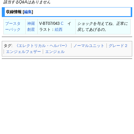
該当するQ&Aはありません
収録情報
[
編集
]
ブースタ
神羅
V-BT07/043
C
イ
ショックを与えてね、正常に
ーパック
創星
ラスト：
絵西
戻してあげるの。
タグ:
《エレクトリカル・ヘルパー》
ノーマルユニット
グレード２
エンジェルフェザー
エンジェル