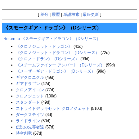
[
差分
|
履歴
|
単語検索
|
最終更新
]
《スモークギア・ドラゴン》（Dシリーズ）
Return to 《スモークギア・ドラゴン》（Dシリーズ）
《クロノジェット・ドラゴン》
(41d)
《クロノジェット・ドラゴン》（Dシリーズ）‎
(72d)
《クロノ・ドラン》（Dシリーズ）
(99d)
《スチームファイター アンバー》（Dシリーズ）
(99d)
《メーザーギア・ドラゴン》（Dシリーズ）
(99d)
ギアクロニクル
(49d)
ギアドラゴン
(42d)
クロノアイコン
(77d)
クロノジェット
(100d)
スタンダード
(49d)
ストライドデッキセット クロノジェット
(510d)
ダークステイツ
(3d)
ライドライン
(50d)
伝説の先導者達
(67d)
時空創竜
(67d)