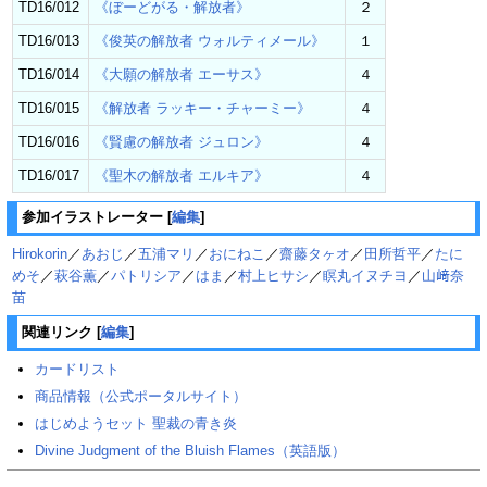
TD16/012
《ぼーどがる・解放者》
２
TD16/013
《俊英の解放者 ウォルティメール》
１
TD16/014
《大願の解放者 エーサス》
４
TD16/015
《解放者 ラッキー・チャーミー》
４
TD16/016
《賢慮の解放者 ジュロン》
４
TD16/017
《聖木の解放者 エルキア》
４
参加イラストレーター
[
編集
]
Hirokorin
／
あおじ
／
五浦マリ
／
おにねこ
／
齋藤タヶオ
／
田所哲平
／
たに
めそ
／
萩谷薫
／
パトリシア
／
はま
／
村上ヒサシ
／
瞑丸イヌチヨ
／
山﨑奈
苗
関連リンク
[
編集
]
カードリスト
商品情報（公式ポータルサイト）
はじめようセット 聖裁の青き炎
Divine Judgment of the Bluish Flames（英語版）