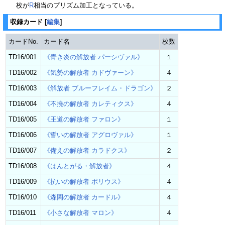
枚が
R
相当のプリズム加工となっている。
収録カード
[
編集
]
カードNo.
カード名
枚数
TD16/001
《青き炎の解放者 パーシヴァル》
１
TD16/002
《気勢の解放者 カドヴァーン》
４
TD16/003
《解放者 ブルーフレイム・ドラゴン》
２
TD16/004
《不撓の解放者 カレティクス》
４
TD16/005
《王道の解放者 ファロン》
１
TD16/006
《誓いの解放者 アグロヴァル》
１
TD16/007
《備えの解放者 カラドクス》
２
TD16/008
《はんとがる・解放者》
４
TD16/009
《抗いの解放者 ポリウス》
４
TD16/010
《森閑の解放者 カードル》
４
TD16/011
《小さな解放者 マロン》
４