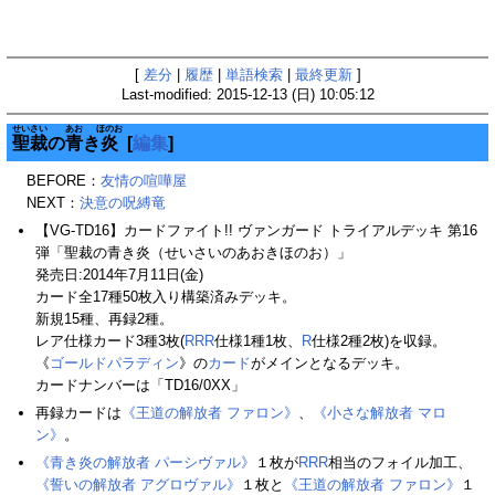
[
差分
|
履歴
|
単語検索
|
最終更新
]
Last-modified: 2015-12-13 (日) 10:05:12
せいさい
あお
ほのお
聖裁
の
青
き
炎
[
編集
]
BEFORE：
友情の喧嘩屋
NEXT：
決意の呪縛竜
【VG-TD16】カードファイト!! ヴァンガード トライアルデッキ 第16
弾「聖裁の青き炎（せいさいのあおきほのお）」
発売日:2014年7月11日(金)
カード全17種50枚入り構築済みデッキ。
新規15種、再録2種。
レア仕様カード3種3枚(
RRR
仕様1種1枚、
R
仕様2種2枚)を収録。
《
ゴールドパラディン
》の
カード
がメインとなるデッキ。
カードナンバーは「TD16/0XX」
再録カードは
《王道の解放者 ファロン》
、
《小さな解放者 マロ
ン》
。
《青き炎の解放者 パーシヴァル》
１枚が
RRR
相当のフォイル加工、
《誓いの解放者 アグロヴァル》
１枚と
《王道の解放者 ファロン》
１