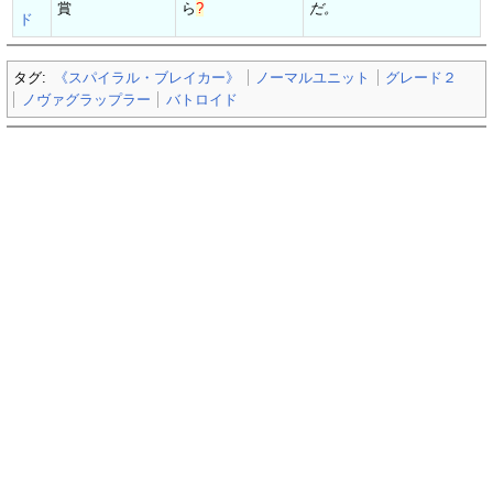
賞
ら
?
だ。
ド
タグ:
《スパイラル・ブレイカー》
ノーマルユニット
グレード２
ノヴァグラップラー
バトロイド