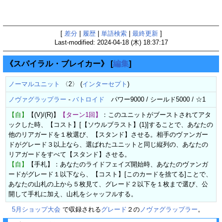
[
差分
|
履歴
|
単語検索
|
最終更新
]
Last-modified: 2024-04-18 (木) 18:37:17
《スパイラル・ブレイカー》
[
編集
]
ノーマルユニット
〈2〉 (
インターセプト
)
ノヴァグラップラー
-
バトロイド
パワー9000 / シールド5000 / ☆1
【自】
【(V)/(R)】
【ターン1回】
：このユニットがブーストされてアタ
ックした時、【コスト】[【ソウルブラスト】(1)]することで、あなたの
他のリアガードを１枚選び、【スタンド】させる。相手のヴァンガー
ドがグレード３以上なら、選ばれたユニットと同じ縦列の、あなたの
リアガードをすべて【スタンド】させる。
【自】
【手札】：あなたのライドフェイズ開始時、あなたのヴァンガ
ードがグレード１以下なら、【コスト】[このカードを捨てる]ことで、
あなたの山札の上から５枚見て、グレード２以下を１枚まで選び、公
開して手札に加え、山札をシャッフルする。
5月ショップ大会
で収録される
グレード
２の
ノヴァグラップラー
。