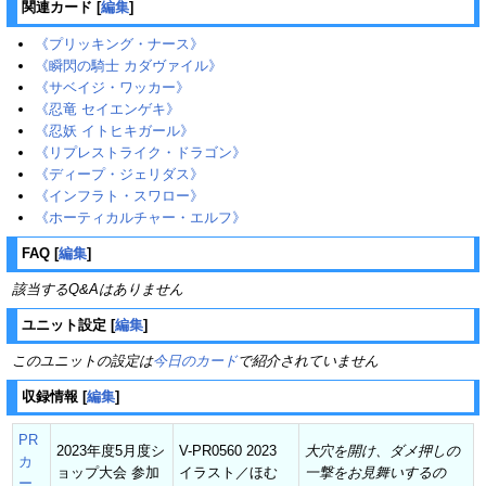
関連カード
[
編集
]
《プリッキング・ナース》
《瞬閃の騎士 カダヴァイル》
《サベイジ・ワッカー》
《忍竜 セイエンゲキ》
《忍妖 イトヒキガール》
《リプレストライク・ドラゴン》
《ディープ・ジェリダス》
《インフラト・スワロー》
《ホーティカルチャー・エルフ》
FAQ
[
編集
]
該当するQ&Aはありません
ユニット設定
[
編集
]
このユニットの設定は
今日のカード
で紹介されていません
収録情報
[
編集
]
PR
2023年度5月度シ
V-PR0560 2023
大穴を開け、ダメ押しの
カ
ョップ大会 参加
イラスト／
ほむ
一撃をお見舞いするの
ー