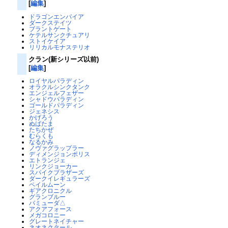
[
編集
]
ドラゴンエンパイア
ダークステイツ
ブラントゲート
ケテルサンクチュアリ
ストイケイア
リリカルモナステリオ
クラン(新シリーズ以前)
[
編集
]
ロイヤルパラディン
オラクルシンクタンク
エンジェルフェザー
シャドウパラディン
ゴールドパラディン
ジェネシス
かげろう
ぬばたま
たちかぜ
むらくも
なるかみ
ノヴァグラップラー
ディメンジョンポリス
エトランジェ
リンクジョーカー
スパイクブラザーズ
ダークイレギュラーズ
ペイルムーン
ギアクロニクル
グランブルー
バミューダ△
アクアフォース
メガコロニー
グレートネイチャー
ネオネクタール