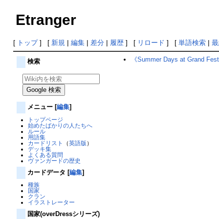
Etranger
[
トップ
] [
新規
|
編集
|
差分
|
履歴
] [
リロード
] [
単語検索
|
最
《Summer Days at Grand Fest
検索
メニュー
[
編集
]
トップページ
始めたばかりの人たちへ
ルール
用語集
カードリスト
（
英語版
）
デッキ集
よくある質問
ヴァンガードの歴史
カードデータ
[
編集
]
種族
国家
クラン
イラストレーター
国家(overDressシリーズ)