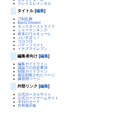
クレイエレメンタル
タイトル
[
編集
]
刀剣乱舞
BanG Dream!
モンスターストライク
シャーマンキング
終末のワルキューレ
ぶいすぽっ！
コロコロ
バディファイト
イナズマイレブン
編集者向け
[
編集
]
編集ガイドライン
議論での決定事項
削除ガイドライン
最近削除されたページ
練習用ページ
外部リンク
[
編集
]
公式ポータルサイト
公式カードゲームサイト
今日のカード
共有掲示板