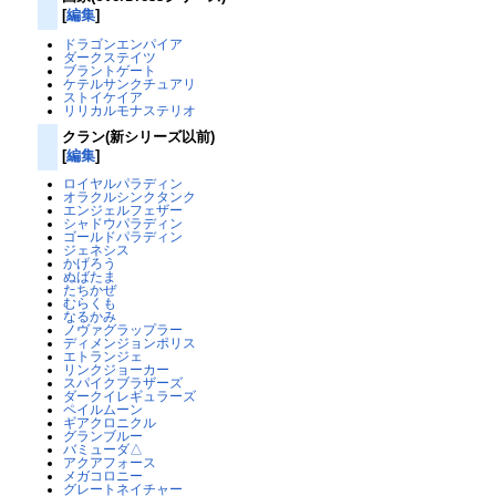
[
編集
]
ドラゴンエンパイア
ダークステイツ
ブラントゲート
ケテルサンクチュアリ
ストイケイア
リリカルモナステリオ
クラン(新シリーズ以前)
[
編集
]
ロイヤルパラディン
オラクルシンクタンク
エンジェルフェザー
シャドウパラディン
ゴールドパラディン
ジェネシス
かげろう
ぬばたま
たちかぜ
むらくも
なるかみ
ノヴァグラップラー
ディメンジョンポリス
エトランジェ
リンクジョーカー
スパイクブラザーズ
ダークイレギュラーズ
ペイルムーン
ギアクロニクル
グランブルー
バミューダ△
アクアフォース
メガコロニー
グレートネイチャー