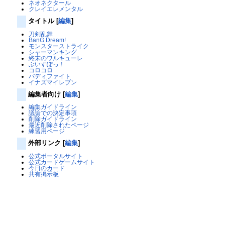
ネオネクタール
クレイエレメンタル
タイトル
[
編集
]
刀剣乱舞
BanG Dream!
モンスターストライク
シャーマンキング
終末のワルキューレ
ぶいすぽっ！
コロコロ
バディファイト
イナズマイレブン
編集者向け
[
編集
]
編集ガイドライン
議論での決定事項
削除ガイドライン
最近削除されたページ
練習用ページ
外部リンク
[
編集
]
公式ポータルサイト
公式カードゲームサイト
今日のカード
共有掲示板