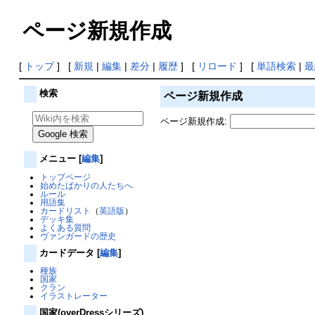
ページ新規作成
[
トップ
] [
新規
|
編集
|
差分
|
履歴
] [
リロード
] [
単語検索
|
最
検索
ページ新規作成
ページ新規作成:
メニュー
[
編集
]
トップページ
始めたばかりの人たちへ
ルール
用語集
カードリスト
（
英語版
）
デッキ集
よくある質問
ヴァンガードの歴史
カードデータ
[
編集
]
種族
国家
クラン
イラストレーター
国家(overDressシリーズ)