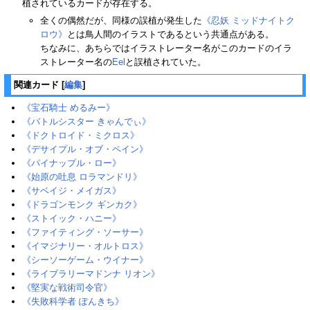
植されているカードが存在する。
全くの偶然だが、同様の誤植が発生した
《忍妖 ミッドナイトク
ロウ》
とは鳥人間のイラストであるという共通点がある。
ちなみに、あちらではイラストレーター名がこのカードのイラ
ストレーター名の
Eel
と誤植されていた。
関連カード
[
編集
]
《宝石騎士 めるみー》
《バトルシスター きゃんでぃ》
《ドクトロイド・ミクロス》
《デサイプル・オブ・ペイン》
《パイナップル・ロー》
《始原の吐息 ロラマンドリ》
《サベイジ・メイガス》
《ドラゴンモンク ギンカク》
《ストイック・ハニー》
《ファイティング・ソーサー》
《イマジナリー・オルトロス》
《シーソーゲーム・ウイナー》
《ライブラリーマドンナ リオン》
《堅実な戦術司令官》
《失敗科学者 ぽんきち》