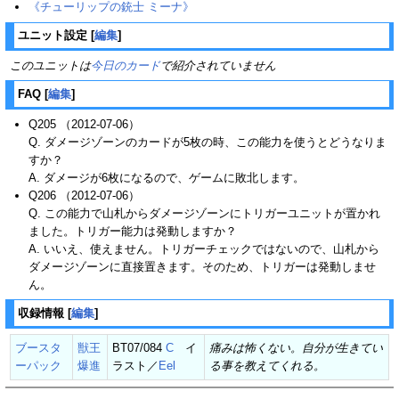
《チューリップの銃士 ミーナ》
ユニット設定
[
編集
]
このユニットは
今日のカード
で紹介されていません
FAQ
[
編集
]
Q205 （2012-07-06）
Q. ダメージゾーンのカードが5枚の時、この能力を使うとどうなりま
すか？
A. ダメージが6枚になるので、ゲームに敗北します。
Q206 （2012-07-06）
Q. この能力で山札からダメージゾーンにトリガーユニットが置かれ
ました。トリガー能力は発動しますか？
A. いいえ、使えません。トリガーチェックではないので、山札から
ダメージゾーンに直接置きます。そのため、トリガーは発動しませ
ん。
収録情報
[
編集
]
ブースタ
獣王
BT07/084
C
イ
痛みは怖くない。自分が生きてい
ーパック
爆進
ラスト／
Eel
る事を教えてくれる。