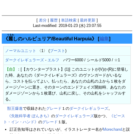
[
差分
|
履歴
|
単語検索
|
最終更新
]
Last-modified: 2019-01-23 (水) 23:07:55
うるわ
《
麗
しのハルピュリア/Beautiful Harpuia》
[
編集
]
ノーマルユニット
〈1〉 (
ブースト
)
ダークイレギュラーズ
-
エルフ
パワー6000 / シールド5000 / ☆1
【自】
：[【カウンターブラスト】(1)] このユニットが(V)か(R)に登場し
た時、あなたの《ダークイレギュラーズ》のヴァンガードがいるな
ら、コストを払ってよい。払ったら、あなたの山札の上から１枚をダ
メージゾーンに置き、そのターンのエンドフェイズ開始時、あなたの
ダメージゾーンから１枚選び、山札に戻し、その山札をシャッフルす
る。
獣王爆進
で収録された
グレード
１の
ダークイレギュラーズ
。
《失敗科学者 ぽんきち》
の
ダークイレギュラーズ
版かつ、
《ビース
ト・イン・ハンド》
の
グレード
１版。
訂正告知等はされていないが、イラストレーター名が
Morechand
と誤