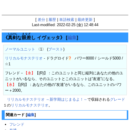
[
差分
|
履歴
|
単語検索
|
最終更新
]
Last-modified: 2022-02-25 (金) 12:48:44
しんけん
まなざ
《
真剣
な
眼差
し イヴェッタ》
[
編集
]
ノーマルユニット
〈1〉 (
ブースト
)
リリカルモナステリオ
-
ドラグロイド
?
パワー8000 / シールド5000 /
☆1
フレンド－
【永】
【(R)】：このユニットと同じ縦列にあなたの他のユ
ニットがいるなら、そのユニットとこのユニットは“友達”になる。
【永】
【(R)】：あなたの他の“友達”がいるなら、このユニットのパワ
ー＋2000。
リリカルモナステリオ ～新学期はじまるよ！～
で収録される
グレード
１の
リリカルモナステリオ
。
関連カード
[
編集
]
フレンド