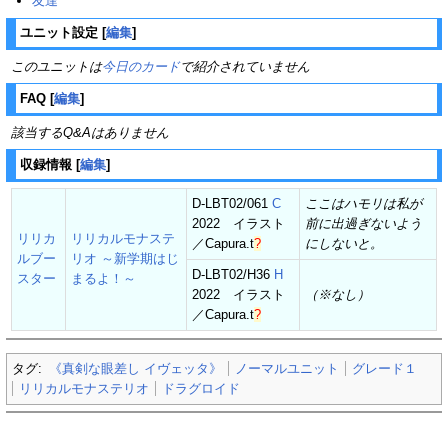
友達
ユニット設定
[
編集
]
このユニットは
今日のカード
で紹介されていません
FAQ
[
編集
]
該当するQ&Aはありません
収録情報
[
編集
]
D-LBT02/061
C
ここはハモリは私が
2022 イラスト
前に出過ぎないよう
リリカ
リリカルモナステ
／
Capura.t
?
にしないと。
ルブー
リオ ～新学期はじ
D-LBT02/H36
H
スター
まるよ！～
2022 イラスト
（※なし）
／
Capura.t
?
タグ:
《真剣な眼差し イヴェッタ》
ノーマルユニット
グレード１
リリカルモナステリオ
ドラグロイド