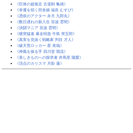
《巨体の超俊足 古道飼 亀雄》
《幸運を招く田舎娘 福良 むすび》
《憑依のアクター 弁天 九郎丸》
《数日遅れの新入生 笹波 雲明》
《決闘マニア 笹波 雲明》
《猪突猛進 暴走特急 牛島 突五郎》
《真実を見抜く戦略家 判目 才人》
《破天荒ロッカー 星 美哉》
《神風を操る手 四川堂 我流》
《美しきものへの探求者 井馬里 陽愛》
《頂点のカリスマ 月影 蓮》