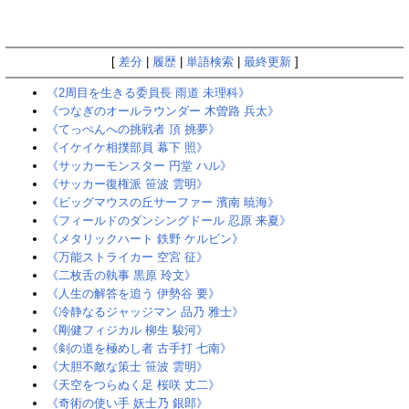
[
差分
|
履歴
|
単語検索
|
最終更新
]
《2周目を生きる委員長 雨道 未理科》
《つなぎのオールラウンダー 木曽路 兵太》
《てっぺんへの挑戦者 頂 挑夢》
《イケイケ相撲部員 幕下 照》
《サッカーモンスター 円堂 ハル》
《サッカー復権派 笹波 雲明》
《ビッグマウスの丘サーファー 濱南 暁海》
《フィールドのダンシングドール 忍原 来夏》
《メタリックハート 鉄野 ケルビン》
《万能ストライカー 空宮 征》
《二枚舌の執事 黒原 玲文》
《人生の解答を追う 伊勢谷 要》
《冷静なるジャッジマン 品乃 雅士》
《剛健フィジカル 柳生 駿河》
《剣の道を極めし者 古手打 七南》
《大胆不敵な策士 笹波 雲明》
《天空をつらぬく足 桜咲 丈二》
《奇術の使い手 妖士乃 銀郎》