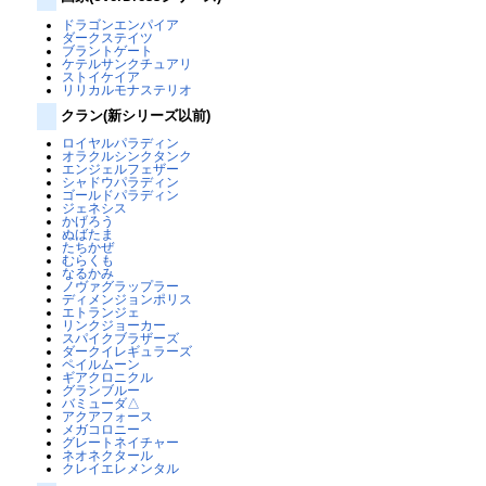
ドラゴンエンパイア
ダークステイツ
ブラントゲート
ケテルサンクチュアリ
ストイケイア
リリカルモナステリオ
クラン(新シリーズ以前)
ロイヤルパラディン
オラクルシンクタンク
エンジェルフェザー
シャドウパラディン
ゴールドパラディン
ジェネシス
かげろう
ぬばたま
たちかぜ
むらくも
なるかみ
ノヴァグラップラー
ディメンジョンポリス
エトランジェ
リンクジョーカー
スパイクブラザーズ
ダークイレギュラーズ
ペイルムーン
ギアクロニクル
グランブルー
バミューダ△
アクアフォース
メガコロニー
グレートネイチャー
ネオネクタール
クレイエレメンタル