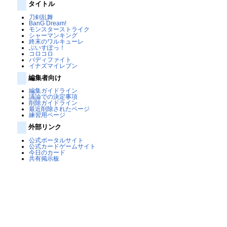
タイトル
刀剣乱舞
BanG Dream!
モンスターストライク
シャーマンキング
終末のワルキューレ
ぶいすぽっ！
コロコロ
バディファイト
イナズマイレブン
編集者向け
編集ガイドライン
議論での決定事項
削除ガイドライン
最近削除されたページ
練習用ページ
外部リンク
公式ポータルサイト
公式カードゲームサイト
今日のカード
共有掲示板