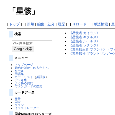
「星骸」
[
トップ
] [
新規
|
編集
|
差分
|
履歴
] [
リロード
] [
単語検索
|
最
《星骸者 カイラル》
検索
《星骸者 ギクルス》
《星骸者 ルールリ》
《星骸者 レタラク》
《遊星骸王者 ブラント》（フ
《遊星骸神 ブラントリンガー
メニュー
トップページ
始めたばかりの人たちへ
ルール
用語集
カードリスト
（
英語版
）
デッキ集
よくある質問
ヴァンガードの歴史
カードデータ
種族
国家
クラン
イラストレーター
国家(overDressシリーズ)