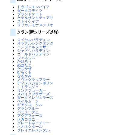
ドラゴンエンパイア
ダークステイツ
ブラントゲート
ケテルサンクチュアリ
ストイケイア
リリカルモナステリオ
クラン(新シリーズ以前)
ロイヤルパラディン
オラクルシンクタンク
エンジェルフェザー
シャドウパラディン
ゴールドパラディン
ジェネシス
かげろう
ぬばたま
たちかぜ
むらくも
なるかみ
ノヴァグラップラー
ディメンジョンポリス
エトランジェ
リンクジョーカー
スパイクブラザーズ
ダークイレギュラーズ
ペイルムーン
ギアクロニクル
グランブルー
バミューダ△
アクアフォース
メガコロニー
グレートネイチャー
ネオネクタール
クレイエレメンタル