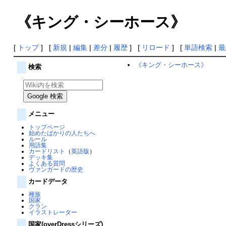
《キング・シーホース》
[
トップ
] [
新規
|
編集
|
差分
|
履歴
] [
リロード
] [
単語検索
|
最
《キング・シーホース》
検索
メニュー
トップページ
始めたばかりの人たちへ
ルール
用語集
カードリスト
（
英語版
）
デッキ集
よくある質問
ヴァンガードの歴史
カードデータ
種族
国家
クラン
イラストレーター
国家(overDressシリーズ)