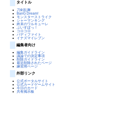
タイトル
刀剣乱舞
BanG Dream!
モンスターストライク
シャーマンキング
終末のワルキューレ
ぶいすぽっ！
コロコロ
バディファイト
イナズマイレブン
編集者向け
編集ガイドライン
議論での決定事項
削除ガイドライン
最近削除されたページ
練習用ページ
外部リンク
公式ポータルサイト
公式カードゲームサイト
今日のカード
共有掲示板