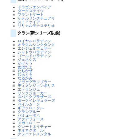
ドラゴンエンパイア
ダークステイツ
ブラントゲート
ケテルサンクチュアリ
ストイケイア
リリカルモナステリオ
クラン(新シリーズ以前)
ロイヤルパラディン
オラクルシンクタンク
エンジェルフェザー
シャドウパラディン
ゴールドパラディン
ジェネシス
かげろう
ぬばたま
たちかぜ
むらくも
なるかみ
ノヴァグラップラー
ディメンジョンポリス
エトランジェ
リンクジョーカー
スパイクブラザーズ
ダークイレギュラーズ
ペイルムーン
ギアクロニクル
グランブルー
バミューダ△
アクアフォース
メガコロニー
グレートネイチャー
ネオネクタール
クレイエレメンタル