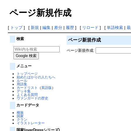
ページ新規作成
[
トップ
] [
新規
|
編集
|
差分
|
履歴
] [
リロード
] [
単語検索
|
最
検索
ページ新規作成
ページ新規作成:
メニュー
トップページ
始めたばかりの人たちへ
ルール
用語集
カードリスト
（
英語版
）
デッキ集
よくある質問
ヴァンガードの歴史
カードデータ
種族
国家
クラン
イラストレーター
国家(overDressシリーズ)