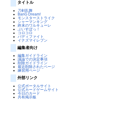
タイトル
刀剣乱舞
BanG Dream!
モンスターストライク
シャーマンキング
終末のワルキューレ
ぶいすぽっ！
コロコロ
バディファイト
イナズマイレブン
編集者向け
編集ガイドライン
議論での決定事項
削除ガイドライン
最近削除されたページ
練習用ページ
外部リンク
公式ポータルサイト
公式カードゲームサイト
今日のカード
共有掲示板