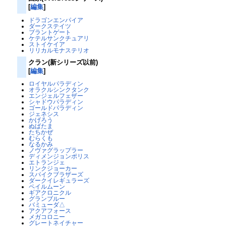
[
編集
]
ドラゴンエンパイア
ダークステイツ
ブラントゲート
ケテルサンクチュアリ
ストイケイア
リリカルモナステリオ
クラン(新シリーズ以前)
[
編集
]
ロイヤルパラディン
オラクルシンクタンク
エンジェルフェザー
シャドウパラディン
ゴールドパラディン
ジェネシス
かげろう
ぬばたま
たちかぜ
むらくも
なるかみ
ノヴァグラップラー
ディメンジョンポリス
エトランジェ
リンクジョーカー
スパイクブラザーズ
ダークイレギュラーズ
ペイルムーン
ギアクロニクル
グランブルー
バミューダ△
アクアフォース
メガコロニー
グレートネイチャー