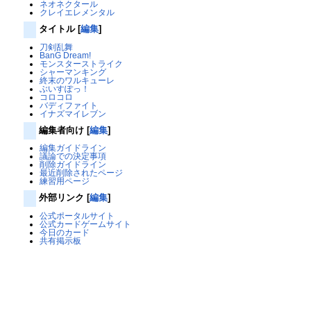
ネオネクタール
クレイエレメンタル
タイトル
[
編集
]
刀剣乱舞
BanG Dream!
モンスターストライク
シャーマンキング
終末のワルキューレ
ぶいすぽっ！
コロコロ
バディファイト
イナズマイレブン
編集者向け
[
編集
]
編集ガイドライン
議論での決定事項
削除ガイドライン
最近削除されたページ
練習用ページ
外部リンク
[
編集
]
公式ポータルサイト
公式カードゲームサイト
今日のカード
共有掲示板