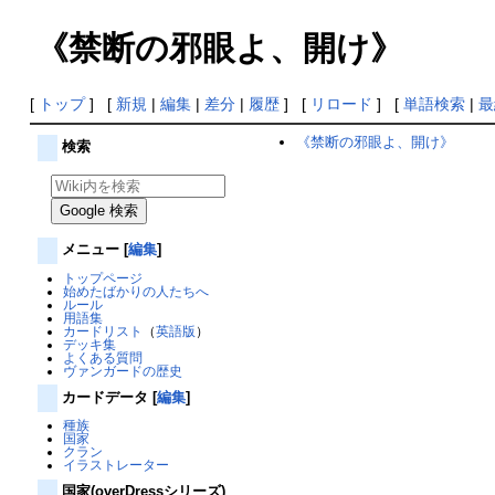
《禁断の邪眼よ、開け》
[
トップ
] [
新規
|
編集
|
差分
|
履歴
] [
リロード
] [
単語検索
|
最
《禁断の邪眼よ、開け》
検索
メニュー
[
編集
]
トップページ
始めたばかりの人たちへ
ルール
用語集
カードリスト
（
英語版
）
デッキ集
よくある質問
ヴァンガードの歴史
カードデータ
[
編集
]
種族
国家
クラン
イラストレーター
国家(overDressシリーズ)