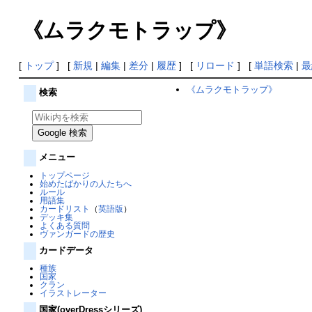
《ムラクモトラップ》
[
トップ
] [
新規
|
編集
|
差分
|
履歴
] [
リロード
] [
単語検索
|
最
《ムラクモトラップ》
検索
メニュー
トップページ
始めたばかりの人たちへ
ルール
用語集
カードリスト
（
英語版
）
デッキ集
よくある質問
ヴァンガードの歴史
カードデータ
種族
国家
クラン
イラストレーター
国家(overDressシリーズ)