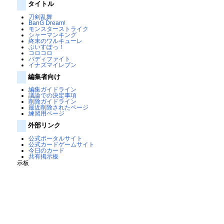
タイトル
刀剣乱舞
BanG Dream!
モンスターストライク
シャーマンキング
終末のワルキューレ
ぶいすぽっ！
コロコロ
バディファイト
イナズマイレブン
編集者向け
編集ガイドライン
議論での決定事項
削除ガイドライン
最近削除されたページ
練習用ページ
外部リンク
公式ポータルサイト
公式カードゲームサイト
今日のカード
共有掲示板
示板