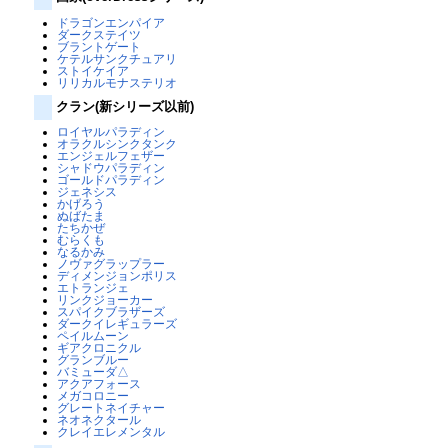
ドラゴンエンパイア
ダークステイツ
ブラントゲート
ケテルサンクチュアリ
ストイケイア
リリカルモナステリオ
クラン(新シリーズ以前)
ロイヤルパラディン
オラクルシンクタンク
エンジェルフェザー
シャドウパラディン
ゴールドパラディン
ジェネシス
かげろう
ぬばたま
たちかぜ
むらくも
なるかみ
ノヴァグラップラー
ディメンジョンポリス
エトランジェ
リンクジョーカー
スパイクブラザーズ
ダークイレギュラーズ
ペイルムーン
ギアクロニクル
グランブルー
バミューダ△
アクアフォース
メガコロニー
グレートネイチャー
ネオネクタール
クレイエレメンタル