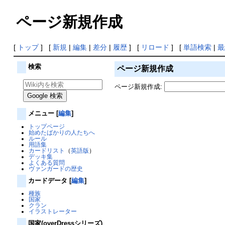
ページ新規作成
[
トップ
] [
新規
|
編集
|
差分
|
履歴
] [
リロード
] [
単語検索
|
最
検索
ページ新規作成
ページ新規作成:
メニュー
[
編集
]
トップページ
始めたばかりの人たちへ
ルール
用語集
カードリスト
（
英語版
）
デッキ集
よくある質問
ヴァンガードの歴史
カードデータ
[
編集
]
種族
国家
クラン
イラストレーター
国家(overDressシリーズ)