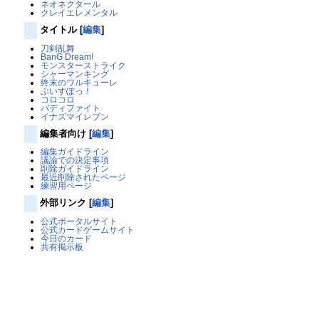
ネオネクタール
クレイエレメンタル
タイトル
[
編集
]
刀剣乱舞
BanG Dream!
モンスターストライク
シャーマンキング
終末のワルキューレ
ぶいすぽっ！
コロコロ
バディファイト
イナズマイレブン
編集者向け
[
編集
]
編集ガイドライン
議論での決定事項
削除ガイドライン
最近削除されたページ
練習用ページ
外部リンク
[
編集
]
公式ポータルサイト
公式カードゲームサイト
今日のカード
共有掲示板