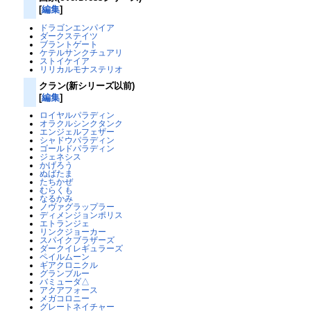
[
編集
]
ドラゴンエンパイア
ダークステイツ
ブラントゲート
ケテルサンクチュアリ
ストイケイア
リリカルモナステリオ
クラン(新シリーズ以前)
[
編集
]
ロイヤルパラディン
オラクルシンクタンク
エンジェルフェザー
シャドウパラディン
ゴールドパラディン
ジェネシス
かげろう
ぬばたま
たちかぜ
むらくも
なるかみ
ノヴァグラップラー
ディメンジョンポリス
エトランジェ
リンクジョーカー
スパイクブラザーズ
ダークイレギュラーズ
ペイルムーン
ギアクロニクル
グランブルー
バミューダ△
アクアフォース
メガコロニー
グレートネイチャー