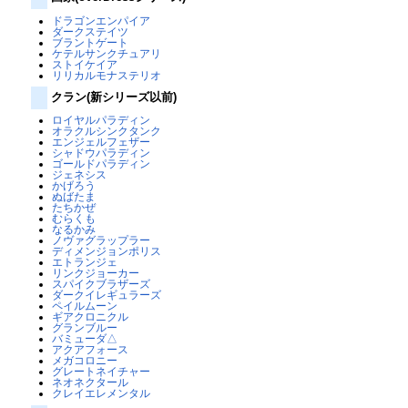
ドラゴンエンパイア
ダークステイツ
ブラントゲート
ケテルサンクチュアリ
ストイケイア
リリカルモナステリオ
クラン(新シリーズ以前)
ロイヤルパラディン
オラクルシンクタンク
エンジェルフェザー
シャドウパラディン
ゴールドパラディン
ジェネシス
かげろう
ぬばたま
たちかぜ
むらくも
なるかみ
ノヴァグラップラー
ディメンジョンポリス
エトランジェ
リンクジョーカー
スパイクブラザーズ
ダークイレギュラーズ
ペイルムーン
ギアクロニクル
グランブルー
バミューダ△
アクアフォース
メガコロニー
グレートネイチャー
ネオネクタール
クレイエレメンタル