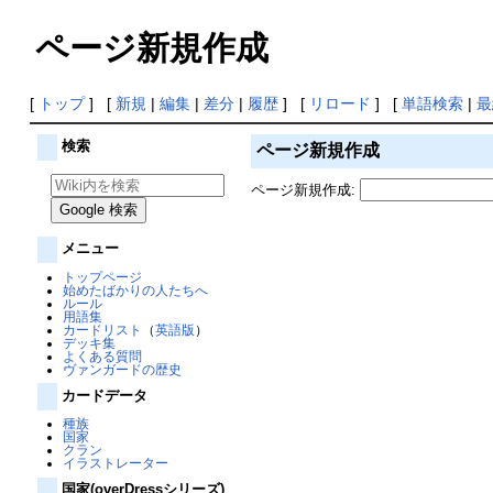
ページ新規作成
[
トップ
] [
新規
|
編集
|
差分
|
履歴
] [
リロード
] [
単語検索
|
最
検索
ページ新規作成
ページ新規作成:
メニュー
トップページ
始めたばかりの人たちへ
ルール
用語集
カードリスト
（
英語版
）
デッキ集
よくある質問
ヴァンガードの歴史
カードデータ
種族
国家
クラン
イラストレーター
国家(overDressシリーズ)