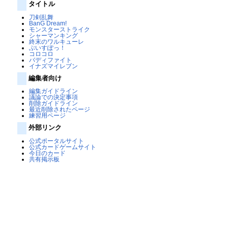
タイトル
刀剣乱舞
BanG Dream!
モンスターストライク
シャーマンキング
終末のワルキューレ
ぶいすぽっ！
コロコロ
バディファイト
イナズマイレブン
編集者向け
編集ガイドライン
議論での決定事項
削除ガイドライン
最近削除されたページ
練習用ページ
外部リンク
公式ポータルサイト
公式カードゲームサイト
今日のカード
共有掲示板