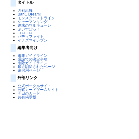
タイトル
刀剣乱舞
BanG Dream!
モンスターストライク
シャーマンキング
終末のワルキューレ
ぶいすぽっ！
コロコロ
バディファイト
イナズマイレブン
編集者向け
編集ガイドライン
議論での決定事項
削除ガイドライン
最近削除されたページ
練習用ページ
外部リンク
公式ポータルサイト
公式カードゲームサイト
今日のカード
共有掲示板