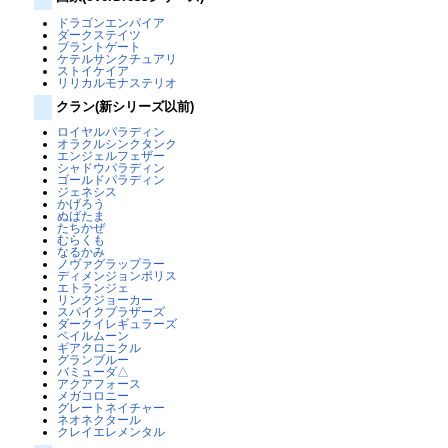
ドラゴンエンパイア
ダークステイツ
ブラントゲート
ケテルサンクチュアリ
ストイケイア
リリカルモナステリオ
クラン(新シリーズ以前)
ロイヤルパラディン
オラクルシンクタンク
エンジェルフェザー
シャドウパラディン
ゴールドパラディン
ジェネシス
かげろう
ぬばたま
たちかぜ
むらくも
なるかみ
ノヴァグラップラー
ディメンジョンポリス
エトランジェ
リンクジョーカー
スパイクブラザーズ
ダークイレギュラーズ
ペイルムーン
ギアクロニクル
グランブルー
バミューダ△
アクアフォース
メガコロニー
グレートネイチャー
ネオネクタール
クレイエレメンタル