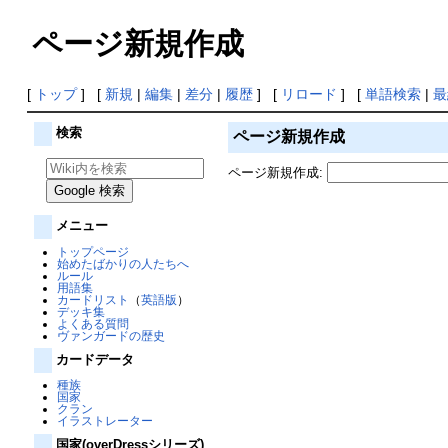
ページ新規作成
[
トップ
] [
新規
|
編集
|
差分
|
履歴
] [
リロード
] [
単語検索
|
最
検索
ページ新規作成
ページ新規作成:
メニュー
トップページ
始めたばかりの人たちへ
ルール
用語集
カードリスト
（
英語版
）
デッキ集
よくある質問
ヴァンガードの歴史
カードデータ
種族
国家
クラン
イラストレーター
国家(overDressシリーズ)