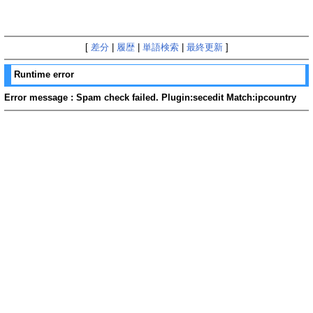
[
差分
|
履歴
|
単語検索
|
最終更新
]
Runtime error
Error message : Spam check failed. Plugin:secedit Match:ipcountry