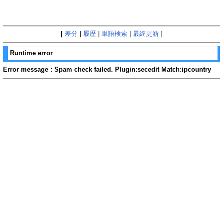
[
差分
|
履歴
|
単語検索
|
最終更新
]
Runtime error
Error message : Spam check failed. Plugin:secedit Match:ipcountry