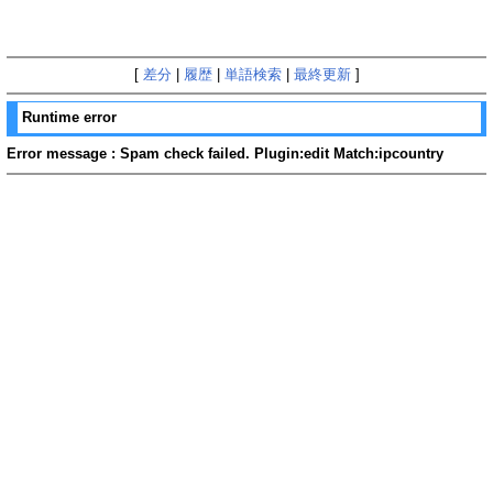
[
差分
|
履歴
|
単語検索
|
最終更新
]
Runtime error
Error message : Spam check failed. Plugin:edit Match:ipcountry