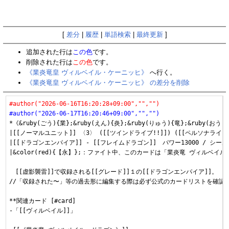
[
差分
|
履歴
|
単語検索
|
最終更新
]
追加された行は
この色
です。
削除された行は
この色
です。
《業炎竜皇 ヴィルベイル・ケーニッヒ》
へ行く。
《業炎竜皇 ヴィルベイル・ケーニッヒ》 の差分を削除
#author("2026-06-16T16:20:28+09:00","","")
#author("2026-06-17T16:20:46+09:00","","")
*《&ruby(ごう){業};&ruby(えん){炎};&ruby(りゅう){竜};&ruby(お
|[[ノーマルユニット]] 〈3〉 ([[ツインドライブ!!]]) ([[ペルソナライド]]
|[[ドラゴンエンパイア]] - [[フレイムドラゴン]]　パワー13000 / シールド
|&color(red){【永】};：ファイト中、このカードは「業炎竜 ヴィルベ
　[[虚影襲雷]]で収録される[[グレード]]１の[[ドラゴンエンパイア]]。

//「収録された〜」等の過去形に編集する際は必ず公式のカードリストを確認し
**関連カード [#card]

-「[[ヴィルベイル]]」
