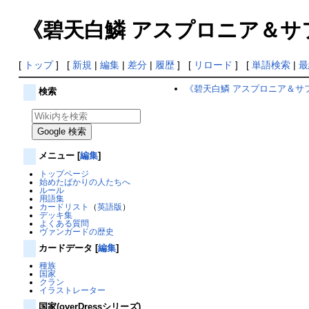
《碧天白鱗 アスプロニア＆サ
[
トップ
] [
新規
|
編集
|
差分
|
履歴
] [
リロード
] [
単語検索
|
最
《碧天白鱗 アスプロニア＆サ
検索
メニュー
[
編集
]
トップページ
始めたばかりの人たちへ
ルール
用語集
カードリスト
（
英語版
）
デッキ集
よくある質問
ヴァンガードの歴史
カードデータ
[
編集
]
種族
国家
クラン
イラストレーター
国家(overDressシリーズ)