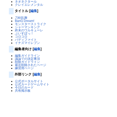
ネオネクタール
クレイエレメンタル
タイトル
[
編集
]
刀剣乱舞
BanG Dream!
モンスターストライク
シャーマンキング
終末のワルキューレ
ぶいすぽっ！
コロコロ
バディファイト
イナズマイレブン
編集者向け
[
編集
]
編集ガイドライン
議論での決定事項
削除ガイドライン
最近削除されたページ
練習用ページ
外部リンク
[
編集
]
公式ポータルサイト
公式カードゲームサイト
今日のカード
共有掲示板