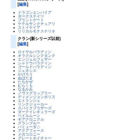
[
編集
]
ドラゴンエンパイア
ダークステイツ
ブラントゲート
ケテルサンクチュアリ
ストイケイア
リリカルモナステリオ
クラン(新シリーズ以前)
[
編集
]
ロイヤルパラディン
オラクルシンクタンク
エンジェルフェザー
シャドウパラディン
ゴールドパラディン
ジェネシス
かげろう
ぬばたま
たちかぜ
むらくも
なるかみ
ノヴァグラップラー
ディメンジョンポリス
エトランジェ
リンクジョーカー
スパイクブラザーズ
ダークイレギュラーズ
ペイルムーン
ギアクロニクル
グランブルー
バミューダ△
アクアフォース
メガコロニー
グレートネイチャー