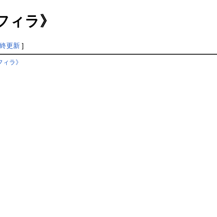
フィラ》
終更新
]
フィラ》