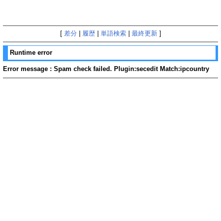
[
差分
|
履歴
|
単語検索
|
最終更新
]
Runtime error
Error message : Spam check failed. Plugin:secedit Match:ipcountry