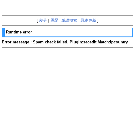
[
差分
|
履歴
|
単語検索
|
最終更新
]
Runtime error
Error message : Spam check failed. Plugin:secedit Match:ipcountry