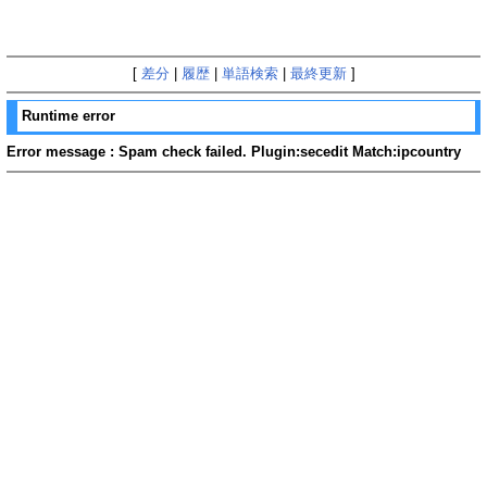
[
差分
|
履歴
|
単語検索
|
最終更新
]
Runtime error
Error message : Spam check failed. Plugin:secedit Match:ipcountry