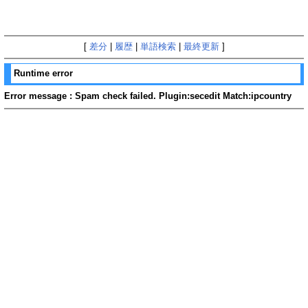
[
差分
|
履歴
|
単語検索
|
最終更新
]
Runtime error
Error message : Spam check failed. Plugin:secedit Match:ipcountry