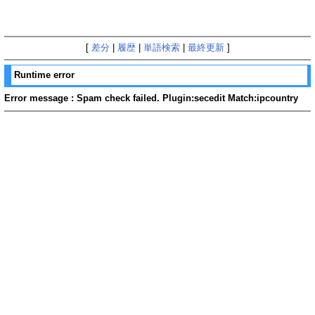
[
差分
|
履歴
|
単語検索
|
最終更新
]
Runtime error
Error message : Spam check failed. Plugin:secedit Match:ipcountry