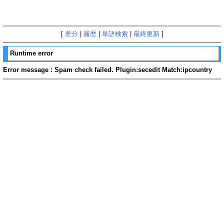
[
差分
|
履歴
|
単語検索
|
最終更新
]
Runtime error
Error message : Spam check failed. Plugin:secedit Match:ipcountry