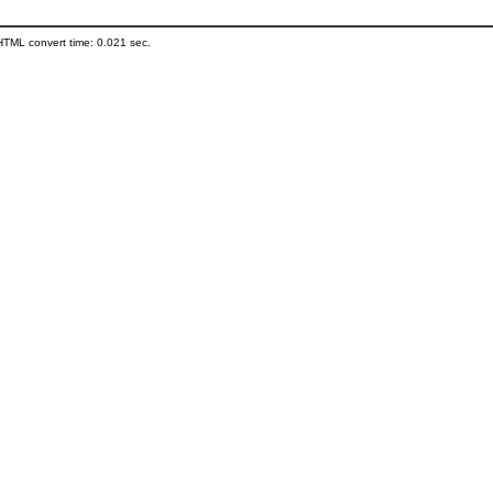
HTML convert time: 0.021 sec.