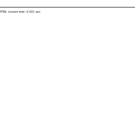
HTML convert time: 0.021 sec.