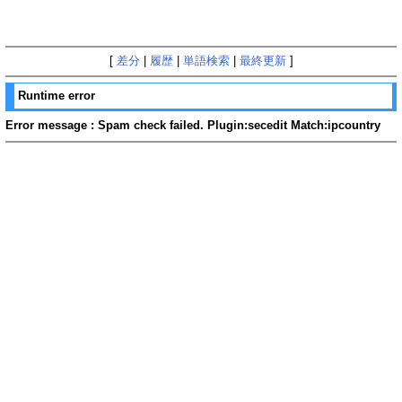
[
差分
|
履歴
|
単語検索
|
最終更新
]
Runtime error
Error message : Spam check failed. Plugin:secedit Match:ipcountry