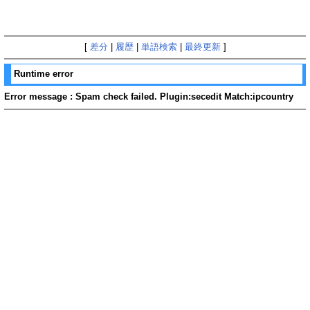
[
差分
|
履歴
|
単語検索
|
最終更新
]
Runtime error
Error message : Spam check failed. Plugin:secedit Match:ipcountry