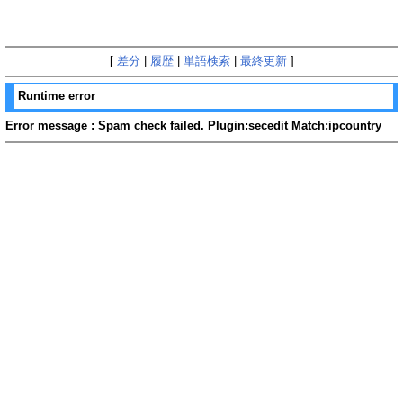
[
差分
|
履歴
|
単語検索
|
最終更新
]
Runtime error
Error message : Spam check failed. Plugin:secedit Match:ipcountry