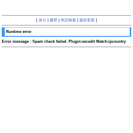
[
差分
|
履歴
|
単語検索
|
最終更新
]
Runtime error
Error message : Spam check failed. Plugin:secedit Match:ipcountry