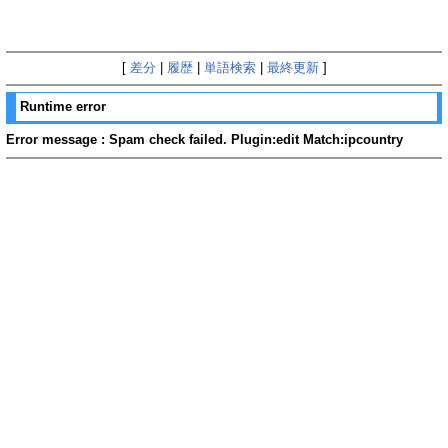
[
差分
|
履歴
|
単語検索
|
最終更新
]
Runtime error
Error message : Spam check failed. Plugin:edit Match:ipcountry