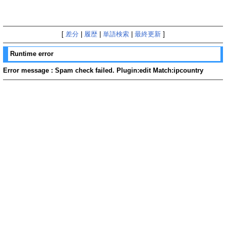
[
差分
|
履歴
|
単語検索
|
最終更新
]
Runtime error
Error message : Spam check failed. Plugin:edit Match:ipcountry