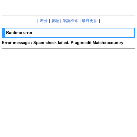
[
差分
|
履歴
|
単語検索
|
最終更新
]
Runtime error
Error message : Spam check failed. Plugin:edit Match:ipcountry