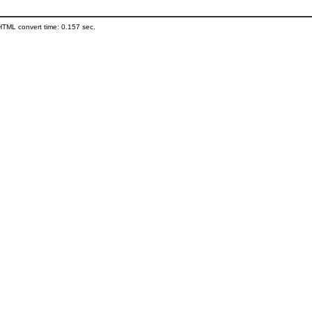
HTML convert time: 0.157 sec.