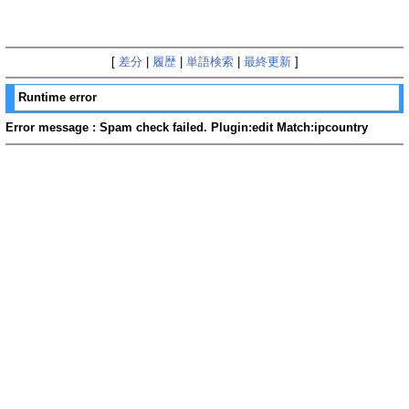
[
差分
|
履歴
|
単語検索
|
最終更新
]
Runtime error
Error message : Spam check failed. Plugin:edit Match:ipcountry