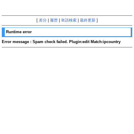
[
差分
|
履歴
|
単語検索
|
最終更新
]
Runtime error
Error message : Spam check failed. Plugin:edit Match:ipcountry