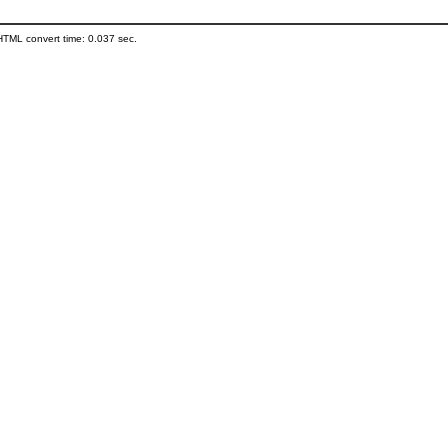
HTML convert time: 0.037 sec.