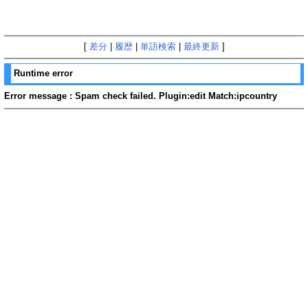
[
差分
|
履歴
|
単語検索
|
最終更新
]
Runtime error
Error message : Spam check failed. Plugin:edit Match:ipcountry