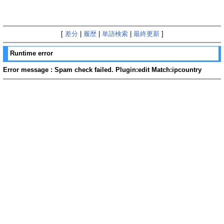
[
差分
|
履歴
|
単語検索
|
最終更新
]
Runtime error
Error message : Spam check failed. Plugin:edit Match:ipcountry